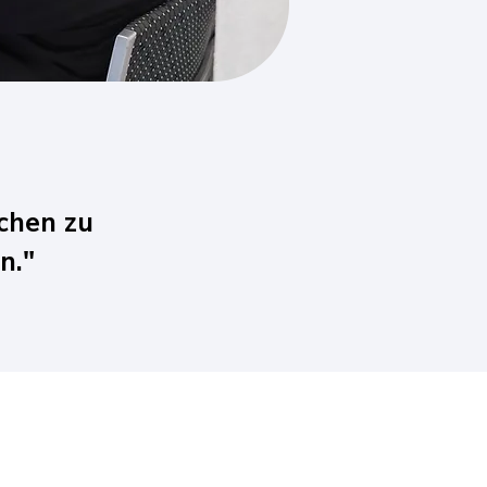
schen zu
n."