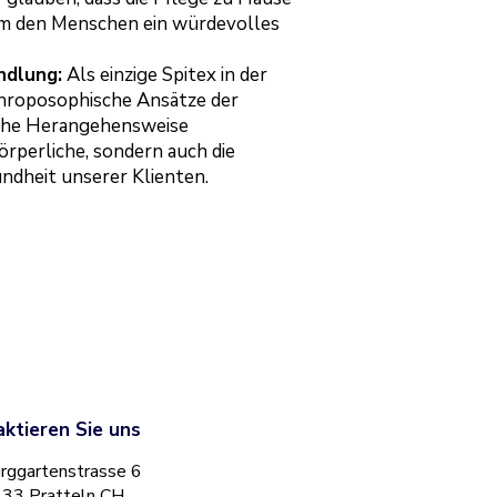
 um den Menschen ein würdevolles
ndlung:
Als einzige Spitex in der
throposophische Ansätze der
liche Herangehensweise
örperliche, sondern auch die
undheit unserer Klienten.
ktieren Sie uns
rggartenstrasse 6
33 Pratteln CH